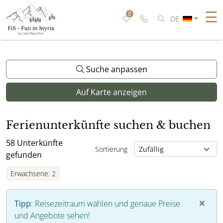
☰
0
Rufen Sie uns an
Nach bestimmter
DE
Suche anpassen
Auf Karte anzeigen
Ferienunterkünfte suchen & buchen
58
Unterkünfte
Sortierung
gefunden
Erwachsene
:
2
×
Tipp
:
Reisezeitraum wählen und genaue Preise
und Angebote sehen!