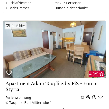
1
Schlafzimmer
max.
3
Personen
1
Badezimmer
Hunde nicht erlaubt
24
Bilder
4.0/5
Apartment Adam Tauplitz by FiS - Fun in
Styria
Ferienwohnung
Tauplitz, Bad Mitterndorf