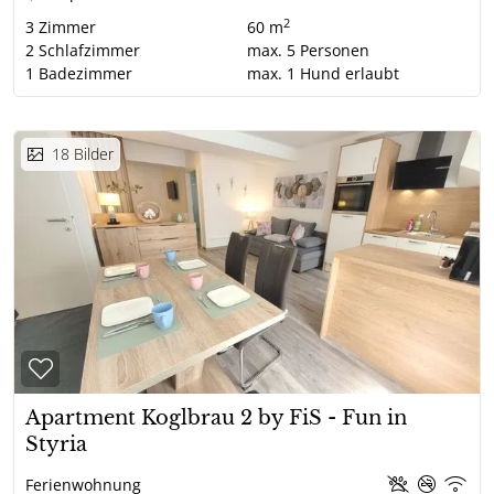
2
3
Zimmer
60 m
2
Schlafzimmer
max.
5
Personen
1
Badezimmer
max.
1
Hund erlaubt
18
Bilder
Apartment Koglbrau 2 by FiS - Fun in
Styria
Ferienwohnung