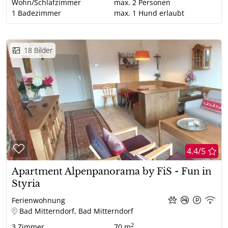
Wohn/Schlafzimmer
max.
2
Personen
1
Badezimmer
max.
1
Hund erlaubt
18
Bilder
4.4/5
Apartment Alpenpanorama by FiS - Fun in
Styria
Ferienwohnung
Bad Mitterndorf, Bad Mitterndorf
2
3
Zimmer
70 m