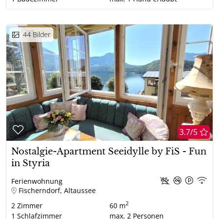
44
Bilder
3.7/5
Nostalgie-Apartment Seeidylle by FiS - Fun
in Styria
Ferienwohnung
Fischerndorf, Altaussee
2
2
Zimmer
60 m
1
Schlafzimmer
max.
2
Personen