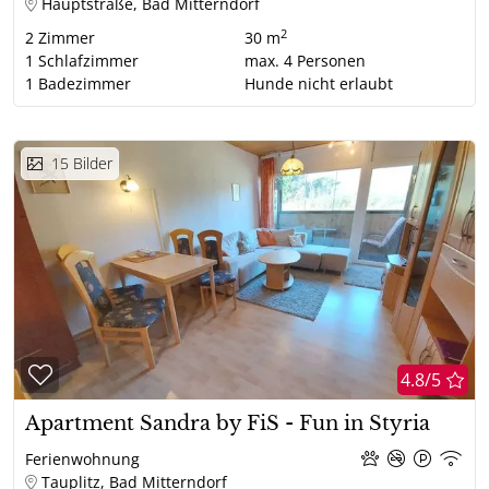
Hauptstraße, Bad Mitterndorf
2
2
Zimmer
30 m
1
Schlafzimmer
max.
4
Personen
1
Badezimmer
Hunde nicht erlaubt
15
Bilder
4.8/5
Apartment Sandra by FiS - Fun in Styria
Ferienwohnung
Tauplitz, Bad Mitterndorf