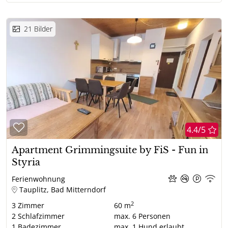
21
Bilder
4.4/5
Apartment Grimmingsuite by FiS - Fun in
Styria
Ferienwohnung
Tauplitz, Bad Mitterndorf
2
3
Zimmer
60 m
2
Schlafzimmer
max.
6
Personen
1
Badezimmer
max.
1
Hund erlaubt