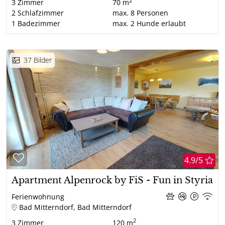
2
3
Zimmer
70 m
2
Schlafzimmer
max.
8
Personen
1
Badezimmer
max.
2
Hunde erlaubt
37
Bilder
4.9/5
Apartment Alpenrock by FiS - Fun in Styria
Ferienwohnung
Bad Mitterndorf, Bad Mitterndorf
2
3
Zimmer
120 m