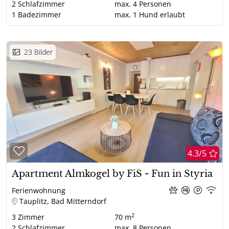
2
Schlafzimmer
max.
4
Personen
1
Badezimmer
max.
1
Hund erlaubt
23
Bilder
4.3/5
Apartment Almkogel by FiS - Fun in Styria
Ferienwohnung
Tauplitz, Bad Mitterndorf
2
3
Zimmer
70 m
2
Schlafzimmer
max.
8
Personen