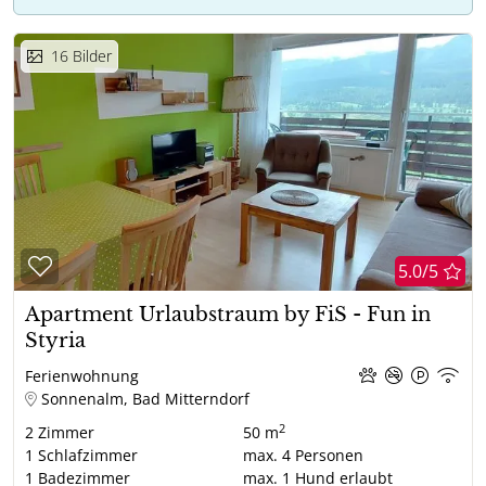
16
Bilder
5.0/5
Apartment Urlaubstraum by FiS - Fun in
Styria
Ferienwohnung
Sonnenalm, Bad Mitterndorf
2
2
Zimmer
50 m
1
Schlafzimmer
max.
4
Personen
1
Badezimmer
max.
1
Hund erlaubt