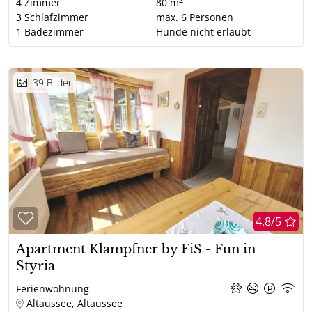
2
4
Zimmer
80 m
3
Schlafzimmer
max.
6
Personen
1
Badezimmer
Hunde nicht erlaubt
39
Bilder
4.8/5
Apartment Klampfner by FiS - Fun in
Styria
Ferienwohnung
Altaussee, Altaussee