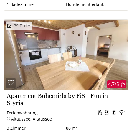
1
Badezimmer
Hunde nicht erlaubt
39
Bilder
4.7/5
Apartment Bühemirla by FiS - Fun in
Styria
Ferienwohnung
Altaussee, Altaussee
2
3
Zimmer
80 m