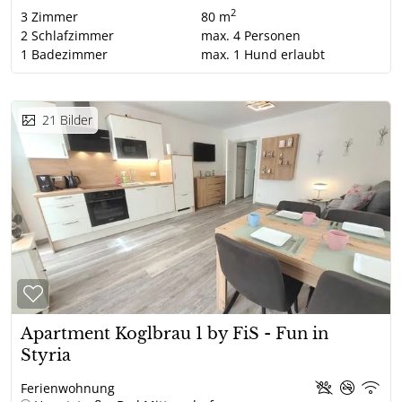
2
3
Zimmer
80 m
2
Schlafzimmer
max.
4
Personen
1
Badezimmer
max.
1
Hund erlaubt
21
Bilder
Apartment Koglbrau 1 by FiS - Fun in
Styria
Ferienwohnung