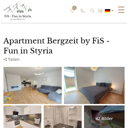
☰
0
Rufen Sie uns an
Nach bestimmter
DE
Apartment Bergzeit by FiS -
Fun in Styria
Teilen
42
Bilder