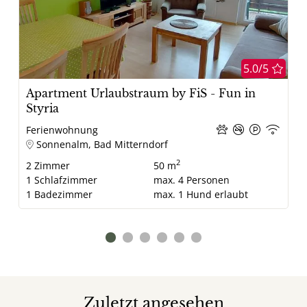
5.0/5
Apartment Urlaubstraum by FiS - Fun in
Styria
Ferienwohnung
Sonnenalm, Bad Mitterndorf
2
2
Zimmer
50 m
1
Schlafzimmer
max.
4
Personen
1
Badezimmer
max.
1
Hund erlaubt
Zuletzt angesehen