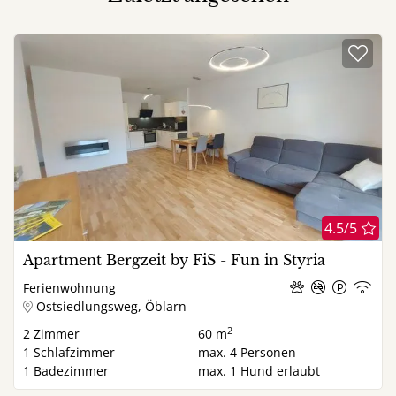
4.5/5
Apartment Bergzeit by FiS - Fun in Styria
Ferienwohnung
Ostsiedlungsweg, Öblarn
2
2
Zimmer
60 m
1
Schlafzimmer
max.
4
Personen
1
Badezimmer
max.
1
Hund erlaubt