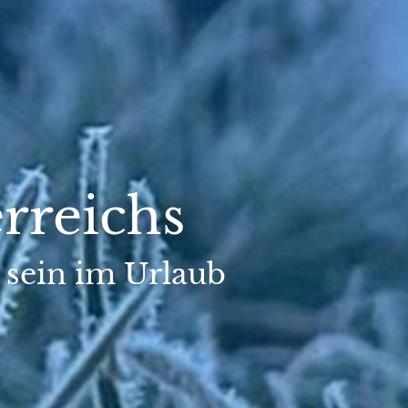
rreichs
 sein im Urlaub