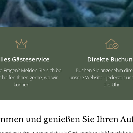
lles Gästeservice
Direkte Buchun
e Fragen? Melden Sie sich bei
Buchen Sie angenehm dire
r helfen Ihnen gerne, wo wir
unsere Website - jederzeit u
können
die Uhr
mmen und genießen Sie Ihren Auf
epflegt wird, wo man nicht als Gast, sondern als Mensch behand