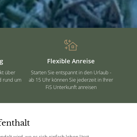
g
Flexible Anreise
kt über
Starten Sie entspannt in den Urlaub -
nd rund um
ab 15 Uhr können Sie jederzeit in Ihrer
FiS Unterkunft anreisen
enthalt
elt wird, wo es sich einfach leben lässt ...