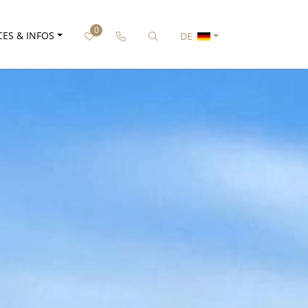
0
Rufen Sie uns an
Nach bestimmter Unterkunft su
CES & INFOS
DE